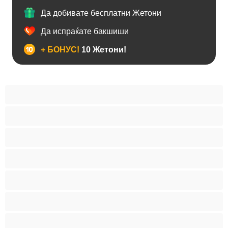
Да добивате бесплатни Жетони
Да испраќате бакшиши
+ БОНУС!
10 Жетони!
BBW
Азијски
Анален
Арапски
Баби
Бели Девојки
Бондиџ