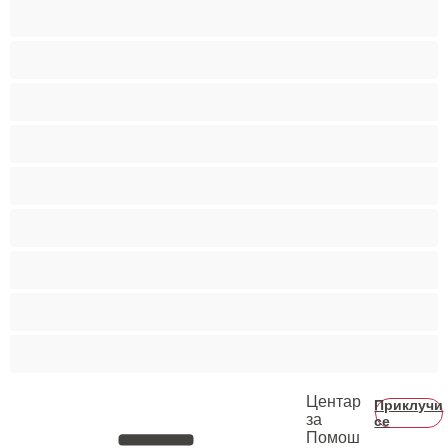
Ситни
Слатки
Средни цицки
Студентки
Тинејџерки+18
Фетиш
Фрлање Млаз
Црвенокоси
Црнкињи
Центар
Приклучи
за
се
Помош