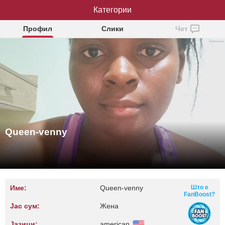
Queen-venny
Категории
Профил
Слики
Чет
Queen-venny
Име:
Queen-venny
Што е
FanBoost?
Јас сум:
Жена
Јазици:
american