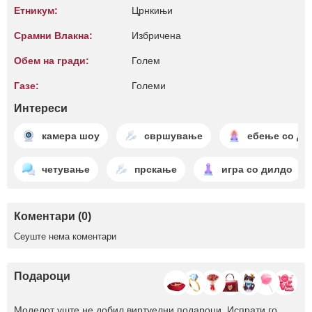
Етникум:
Црнкињи
Срамни Влакна:
Избричена
Обем на гради:
Голем
Газе:
Големи
Интереси
камера шоу
свршување
ебење со ди
четување
прскање
игра со дилдо
Коментари (0)
Сеуште нема коментари
Подароци
Моделот уште не добил виртуелни подароци. Испрати го