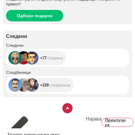
првиот!
Одбери подарок
Следени
+77
Следени
+77
следења
+228
Следбеници
+228
следбеници
Најава
Приклучи
се
Твоето корисничко име: