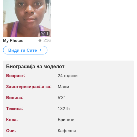
1
216
My Photos
Види ги Сите
Биографија на моделот
Возраст:
24 години
Заинтересиран/-а за:
Мажи
Висина:
5'3"
Тежина:
132 lb
Коса:
Бринети
Очи:
Кафеави