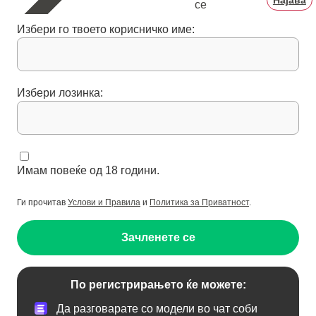
Најава
се
Избери го твоето корисничко име:
Избери лозинка:
Имам повеќе од 18 години.
Ги прочитав
Услови и Правила
и
Политика за Приватност
.
Зачленете се
По регистрирањето ќе можете:
Да разговарате со модели во чат соби