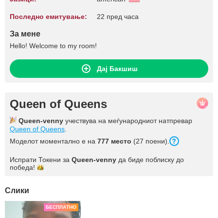
Последно емитување:
22 пред часа
За мене
Hello! Welcome to my room!
Дај Бакшиш
Queen of Queens
Queen-venny
учествува на меѓународниот натпревар
Queen of Queens
.
Моделот моментално е на
777 место
(27 поени).
Испрати Токени за
Queen-venny
да биде поблиску до
победа!
Слики
БЕСПЛАТНО